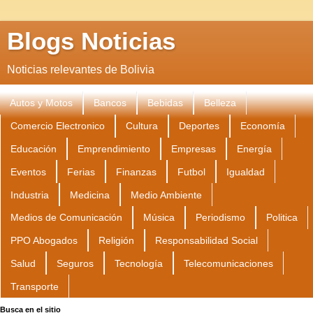
Blogs Noticias
Noticias relevantes de Bolivia
Autos y Motos
Bancos
Bebidas
Belleza
Comercio Electronico
Cultura
Deportes
Economía
Educación
Emprendimiento
Empresas
Energía
Eventos
Ferias
Finanzas
Futbol
Igualdad
Industria
Medicina
Medio Ambiente
Medios de Comunicación
Música
Periodismo
Politica
PPO Abogados
Religión
Responsabilidad Social
Salud
Seguros
Tecnología
Telecomunicaciones
Transporte
Busca en el sitio