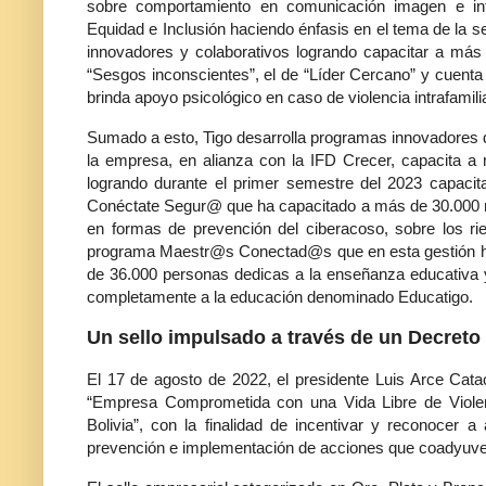
sobre comportamiento en comunicación imagen e int
Equidad e Inclusión haciendo énfasis en el tema de la
innovadores y colaborativos logrando capacitar a más 
“Sesgos inconscientes”, el de “Líder Cercano” y cuent
brinda apoyo psicológico en caso de violencia intrafamilia
Sumado a esto, Tigo desarrolla programas innovadores d
la empresa, en alianza con la IFD Crecer, capacita a m
logrando durante el primer semestre del 2023 capaci
Conéctate Segur@ que ha capacitado a más de 30.000 ni
en formas de prevención del ciberacoso, sobre los rie
programa Maestr@s Conectad@s que en esta gestión ha fo
de 36.000 personas dedicas a la enseñanza educativa y
completamente a la educación denominado Educatigo.
Un sello impulsado a través de un Decreto
El 17 de agosto de 2022, el presidente Luis Arce Cata
“Empresa Comprometida con una Vida Libre de Violenc
Bolivia”, con la finalidad de incentivar y reconocer
prevención e implementación de acciones que coadyuven 