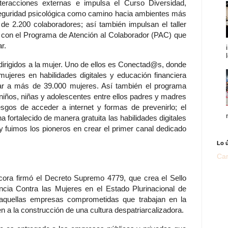
eracciones externas e impulsa el Curso Diversidad,
 seguridad psicológica como camino hacia ambientes más
de 2.200 colaboradores; así también impulsan el taller
a con el Programa de Atención al Colaborador (PAC) que
r.
irigidos a la mujer. Uno de ellos es Conectad@s, donde
ujeres en habilidades digitales y educación financiera
tar a más de 39.000 mujeres. Así también el programa
ños, niñas y adolescentes entre ellos padres y madres
sgos de acceder a internet y formas de prevenirlo; el
rtalecido de manera gratuita las habilidades digitales
 fuimos los pioneros en crear el primer canal dedicado
Lo 
Car
cora firmó el Decreto Supremo 4779, que crea el Sello
ia Contra las Mujeres en el Estado Plurinacional de
 a aquellas empresas comprometidas que trabajan en la
a la construcción de una cultura despatriarcalizadora.