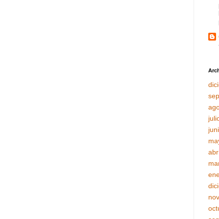
Arch
dic
sep
ago
jul
jun
ma
abr
ma
ene
dic
no
oct