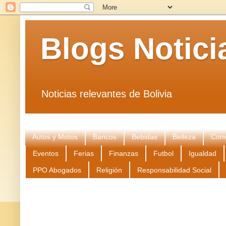
Blogs Notici
Noticias relevantes de Bolivia
Autos y Motos
Bancos
Bebidas
Belleza
Come
Eventos
Ferias
Finanzas
Futbol
Igualdad
PPO Abogados
Religión
Responsabilidad Social