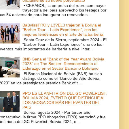
oficialmente su nuevo porcelanato
• CERABOL, la empresa del rubro con mayor
trayectoria del país aprovechó los festejos por
sus 54 aniversario para inaugurar su renovado s...
BaBylissPRO y L3VEL3 trajeron a Bolivia el
“Barber Tour – Latin Experience”, con las
mejores tendencias en el arte de la barbería
Santa Cruz de la Sierra, septiembre 2024.- El
“Barber Tour – Latin Experience” uno de los
eventos más importantes de barbería a nivel inter...
BNB Gana el "Bank of the Year Award Bolivia
2023" de The Banker: Reconocimiento al
Liderazgo en el Sector Bancario Boliviano
El Banco Nacional de Bolivia (BNB) ha sido
distinguido como el "Banco del Año Bolivia
2023" en los prestigiosos premios Bank of t...
PPO ES EL ANFITRIÓN DEL GC POWERLIST:
BOLIVIA 2024, EVENTO QUE DISTINGUE A
LOS ABOGADOS MÁS RELEVANTES DEL
PAÍS
Bolivia, agosto 2024.- Por tercer año
consecutivo, la firma PPO Abogados (PPO) patrocinó y fue
anfitriona del GC Powerlist: Bolivia 2024, e...