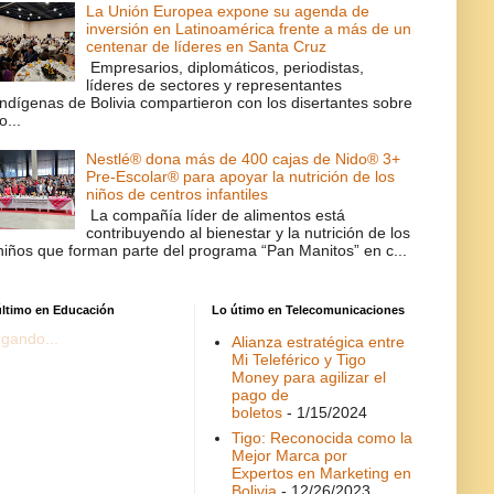
La Unión Europea expone su agenda de
inversión en Latinoamérica frente a más de un
centenar de líderes en Santa Cruz
Empresarios, diplomáticos, periodistas,
líderes de sectores y representantes
indígenas de Bolivia compartieron con los disertantes sobre
lo...
Nestlé® dona más de 400 cajas de Nido® 3+
Pre-Escolar® para apoyar la nutrición de los
niños de centros infantiles
La compañía líder de alimentos está
contribuyendo al bienestar y la nutrición de los
niños que forman parte del programa “Pan Manitos” en c...
último en Educación
Lo útimo en Telecomunicaciones
gando...
Alianza estratégica entre
Mi Teleférico y Tigo
Money para agilizar el
pago de
boletos
- 1/15/2024
Tigo: Reconocida como la
Mejor Marca por
Expertos en Marketing en
Bolivia
- 12/26/2023