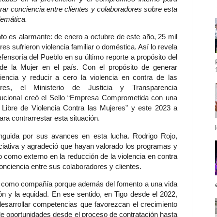
.
rar conciencia entre clientes y colaboradores sobre esta
lemática.
ato es alarmante: de enero a octubre de este año, 25 mil
es sufrieron violencia familiar o doméstica. Así lo revela
efensoría del Pueblo en su último reporte a propósito del
de la Mujer en el país. Con el propósito de generar
iencia y reducir a cero la violencia en contra de las
res, el Ministerio de Justicia y Transparencia
itucional creó el Sello “Empresa Comprometida con una
 Libre de Violencia Contra las Mujeres” y este 2023 a
para contrarrestar esta situación.
inguida por sus avances en esta lucha. Rodrigo Rojo,
niciativa y agradeció que hayan valorado los programas y
o como externo en la reducción de la violencia en contra
conciencia entre sus colaboradores y clientes.
ros como compañía porque además del fomento a una vida
ión y la equidad. En ese sentido, en Tigo desde el 2022,
arrollar competencias que favorezcan el crecimiento
 de oportunidades desde el proceso de contratación hasta