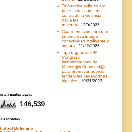
Tigo recibe sello de oro
por sus acciones en
contra de la violencia
hacia las
mujeres
- 12/9/2023
Cuatro motivos para que
su empresa integre
conectividad inteligente y
segura
- 11/22/2023
Tigo organiza el 4º.
Congreso
latinoamericano de
Maestr@s Conectad@s
para promover nuevas
tendencias pedagógicas
digitales
- 10/21/2023
as a la página totales
146,539
ios Asociados
Futbol Boliviano