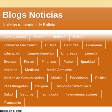
Blogs Noticias
Noticias relevantes de Bolivia
Autos y Motos
Bancos
Bebidas
Belleza
Comercio Electronico
Cultura
Deportes
Economía
Educación
Emprendimiento
Empresas
Energía
Eventos
Ferias
Finanzas
Futbol
Igualdad
Industria
Medicina
Medio Ambiente
Medios de Comunicación
Música
Periodismo
Politica
PPO Abogados
Religión
Responsabilidad Social
Salud
Seguros
Tecnología
Telecomunicaciones
Transporte
Busca en el sitio