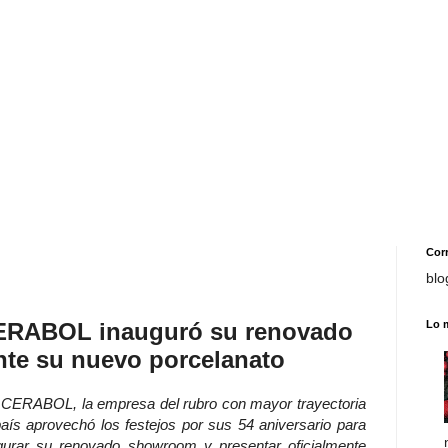
Cor
blo
ERABOL inauguró su renovado
Lo 
nte su nuevo porcelanato
CERABOL, la empresa del rubro con mayor trayectoria
país aprovechó los festejos por sus 54 aniversario para
gurar su renovado showroom y presentar oficialmente