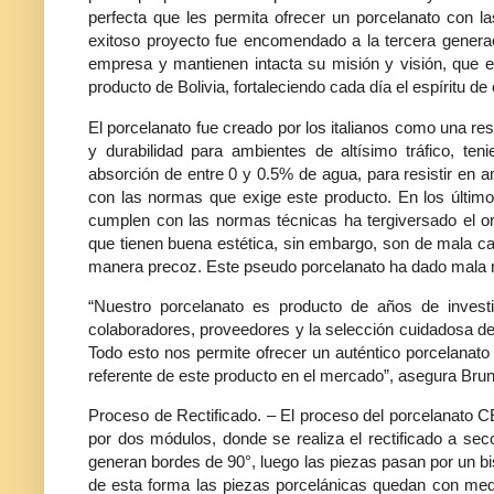
perfecta que les permita ofrecer un porcelanato con la
exitoso proyecto fue encomendado a la tercera genera
empresa y mantienen intacta su misión y visión, que es
producto de Bolivia, fortaleciendo cada día el espíritu de
El porcelanato fue creado por los italianos como una re
y durabilidad para ambientes de altísimo tráfico, te
absorción de entre 0 y 0.5% de agua, para resistir en
con las normas que exige este producto. En los último
cumplen con las normas técnicas ha tergiversado el or
que tienen buena estética, sin embargo, son de mala cal
manera precoz. Este pseudo porcelanato ha dado mala r
“Nuestro porcelanato es producto de años de investi
colaboradores, proveedores y la selección cuidadosa d
Todo esto nos permite ofrecer un auténtico porcelanat
referente de este producto en el mercado”, asegura Bru
Proceso de Rectificado. – El proceso del porcelanat
por dos módulos, donde se realiza el rectificado a s
generan bordes de 90°, luego las piezas pasan por un bi
de esta forma las piezas porcelánicas quedan con med