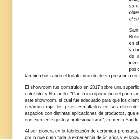
su n
obte
el c
Sant
Boli
en e
y da
de a
inv
posi
también buscando el fortalecimiento de su presencia en e
El showroom fue construido en 2017 sobre una superfici
entre 5to. y 6to. anillo. “Con la incorporación del porc
este showroom, el cual fue adecuado para que los client
cerámica roja, los pisos esmaltados en sus diferente
espacios con distintas aplicaciones de productos, que 
con excelente gusto y profesionalismo”, comenta Sand
Al ser pionera en la fabricación de cerámica prensad
por lo que puso toda la experiencia de 54 años y el know