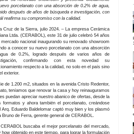
.
uevo porcelanato con una absorción de 0.2% de agua,
nido después de años de búsqueda e investigación, con
uál reafirma su compromiso con la calidad.
a Cruz de la Sierra, julio 2024. – La empresa Cerámica
viana Ltda. (CERABOL), este 31 de julio celebró 54 años
l mercado nacional inaugurando su renovado showroom
ndo a conocer su nuevo porcelanato con una absorción
gua de 0.2%, logrado después de varios años de
estigación, confirmando con esta novedad su
cionamiento respecto a la calidad, no solo en el país sino
l exterior.
e de 1.200 m2, situados en la avenida Cristo Redentor,
elanato, teníamos que renovar la casa y hoy reinauguramos
es puedan apreciar nuestro abanico de ofertas, desde la
s formatos y ahora también el porcelanato, creándose
el Arq. Eduardo Baldelomar captó muy bien y los plasmó
ra Bruno de Ferra, gerente general de CERABOL.
a, CERABOL buscaba el mejor porcelanato del mercado,
 how obtenido en este tiempo, para lograr la formulación