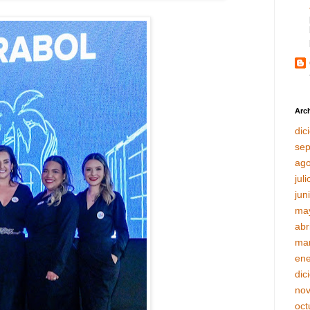
Arch
dic
sep
ago
jul
jun
ma
abr
ma
ene
dic
no
oct