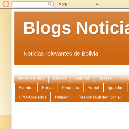
Blogs Notici
Noticias relevantes de Bolivia
Autos y Motos
Bancos
Bebidas
Belleza
Come
Eventos
Ferias
Finanzas
Futbol
Igualdad
PPO Abogados
Religión
Responsabilidad Social