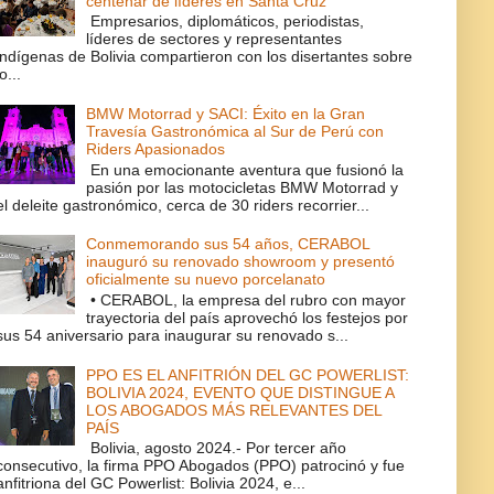
centenar de líderes en Santa Cruz
Empresarios, diplomáticos, periodistas,
líderes de sectores y representantes
indígenas de Bolivia compartieron con los disertantes sobre
lo...
BMW Motorrad y SACI: Éxito en la Gran
Travesía Gastronómica al Sur de Perú con
Riders Apasionados
En una emocionante aventura que fusionó la
pasión por las motocicletas BMW Motorrad y
el deleite gastronómico, cerca de 30 riders recorrier...
Conmemorando sus 54 años, CERABOL
inauguró su renovado showroom y presentó
oficialmente su nuevo porcelanato
• CERABOL, la empresa del rubro con mayor
trayectoria del país aprovechó los festejos por
sus 54 aniversario para inaugurar su renovado s...
PPO ES EL ANFITRIÓN DEL GC POWERLIST:
BOLIVIA 2024, EVENTO QUE DISTINGUE A
LOS ABOGADOS MÁS RELEVANTES DEL
PAÍS
Bolivia, agosto 2024.- Por tercer año
consecutivo, la firma PPO Abogados (PPO) patrocinó y fue
anfitriona del GC Powerlist: Bolivia 2024, e...