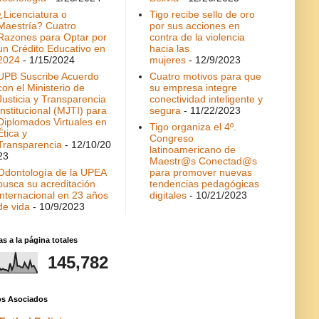
¿Licenciatura o
Tigo recibe sello de oro
Maestría? Cuatro
por sus acciones en
Razones para Optar por
contra de la violencia
un Crédito Educativo en
hacia las
2024
- 1/15/2024
mujeres
- 12/9/2023
UPB Suscribe Acuerdo
Cuatro motivos para que
con el Ministerio de
su empresa integre
Justicia y Transparencia
conectividad inteligente y
Institucional (MJTI) para
segura
- 11/22/2023
Diplomados Virtuales en
Tigo organiza el 4º.
Ética y
Congreso
Transparencia
- 12/10/20
latinoamericano de
23
Maestr@s Conectad@s
Odontología de la UPEA
para promover nuevas
busca su acreditación
tendencias pedagógicas
internacional en 23 años
digitales
- 10/21/2023
de vida
- 10/9/2023
as a la página totales
145,782
ios Asociados