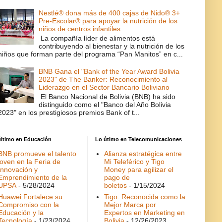
Nestlé® dona más de 400 cajas de Nido® 3+
Pre-Escolar® para apoyar la nutrición de los
niños de centros infantiles
La compañía líder de alimentos está
contribuyendo al bienestar y la nutrición de los
niños que forman parte del programa “Pan Manitos” en c...
BNB Gana el "Bank of the Year Award Bolivia
2023" de The Banker: Reconocimiento al
Liderazgo en el Sector Bancario Boliviano
El Banco Nacional de Bolivia (BNB) ha sido
distinguido como el "Banco del Año Bolivia
2023" en los prestigiosos premios Bank of t...
último en Educación
Lo útimo en Telecomunicaciones
BNB promueve el talento
Alianza estratégica entre
joven en la Feria de
Mi Teleférico y Tigo
Innovación y
Money para agilizar el
Emprendimiento de la
pago de
UPSA
- 5/28/2024
boletos
- 1/15/2024
Huawei Fortalece su
Tigo: Reconocida como la
Compromiso con la
Mejor Marca por
Educación y la
Expertos en Marketing en
Tecnología
- 1/23/2024
Bolivia
- 12/26/2023