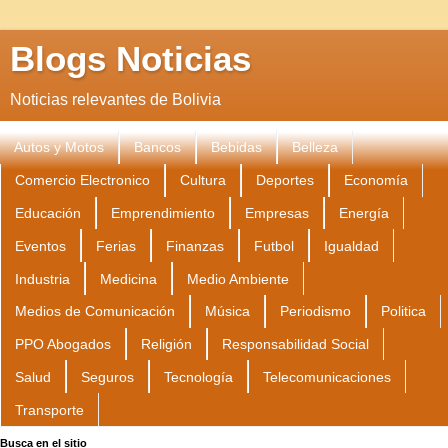
Blogs Noticias
Noticias relevantes de Bolivia
Autos y Motos
Bancos
Bebidas
Belleza
Comercio Electronico
Cultura
Deportes
Economía
Educación
Emprendimiento
Empresas
Energía
Eventos
Ferias
Finanzas
Futbol
Igualdad
Industria
Medicina
Medio Ambiente
Medios de Comunicación
Música
Periodismo
Politica
PPO Abogados
Religión
Responsabilidad Social
Salud
Seguros
Tecnología
Telecomunicaciones
Transporte
Busca en el sitio