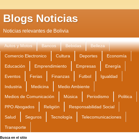
Blogs Noticias
Noticias relevantes de Bolivia
Autos y Motos
Bancos
Bebidas
Belleza
Comercio Electronico
Cultura
Deportes
Economía
Educación
Emprendimiento
Empresas
Energía
Eventos
Ferias
Finanzas
Futbol
Igualdad
Industria
Medicina
Medio Ambiente
Medios de Comunicación
Música
Periodismo
Politica
PPO Abogados
Religión
Responsabilidad Social
Salud
Seguros
Tecnología
Telecomunicaciones
Transporte
Busca en el sitio