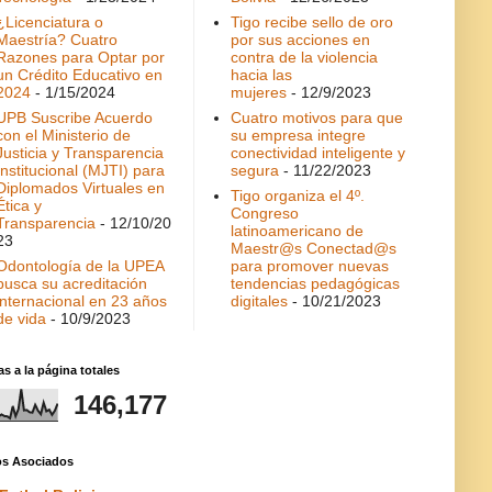
¿Licenciatura o
Tigo recibe sello de oro
Maestría? Cuatro
por sus acciones en
Razones para Optar por
contra de la violencia
un Crédito Educativo en
hacia las
2024
- 1/15/2024
mujeres
- 12/9/2023
UPB Suscribe Acuerdo
Cuatro motivos para que
con el Ministerio de
su empresa integre
Justicia y Transparencia
conectividad inteligente y
Institucional (MJTI) para
segura
- 11/22/2023
Diplomados Virtuales en
Tigo organiza el 4º.
Ética y
Congreso
Transparencia
- 12/10/20
latinoamericano de
23
Maestr@s Conectad@s
Odontología de la UPEA
para promover nuevas
busca su acreditación
tendencias pedagógicas
internacional en 23 años
digitales
- 10/21/2023
de vida
- 10/9/2023
as a la página totales
146,177
ios Asociados