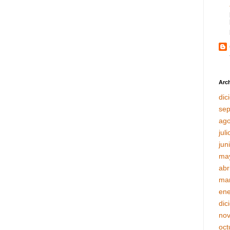
Arch
dic
sep
ago
jul
jun
ma
abr
ma
ene
dic
no
oct