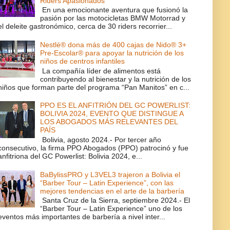
Riders Apasionados
En una emocionante aventura que fusionó la
pasión por las motocicletas BMW Motorrad y
el deleite gastronómico, cerca de 30 riders recorrier...
Nestlé® dona más de 400 cajas de Nido® 3+
Pre-Escolar® para apoyar la nutrición de los
niños de centros infantiles
La compañía líder de alimentos está
contribuyendo al bienestar y la nutrición de los
niños que forman parte del programa “Pan Manitos” en c...
PPO ES EL ANFITRIÓN DEL GC POWERLIST:
BOLIVIA 2024, EVENTO QUE DISTINGUE A
LOS ABOGADOS MÁS RELEVANTES DEL
PAÍS
Bolivia, agosto 2024.- Por tercer año
consecutivo, la firma PPO Abogados (PPO) patrocinó y fue
anfitriona del GC Powerlist: Bolivia 2024, e...
BaBylissPRO y L3VEL3 trajeron a Bolivia el
“Barber Tour – Latin Experience”, con las
mejores tendencias en el arte de la barbería
Santa Cruz de la Sierra, septiembre 2024.- El
“Barber Tour – Latin Experience” uno de los
eventos más importantes de barbería a nivel inter...