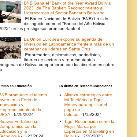
BNB Gana el "Bank of the Year Award Bolivia
2023" de The Banker: Reconocimiento al
Liderazgo en el Sector Bancario Boliviano
El Banco Nacional de Bolivia (BNB) ha sido
distinguido como el "Banco del Año Bolivia
2023" en los prestigiosos premios Bank of t...
La Unión Europea expone su agenda de
inversión en Latinoamérica frente a más de un
centenar de líderes en Santa Cruz
Empresarios, diplomáticos, periodistas,
líderes de sectores y representantes
indígenas de Bolivia compartieron con los disertantes sobre
lo...
último en Educación
Lo útimo en Telecomunicaciones
BNB promueve el talento
Alianza estratégica entre
joven en la Feria de
Mi Teleférico y Tigo
Innovación y
Money para agilizar el
Emprendimiento de la
pago de
UPSA
- 5/28/2024
boletos
- 1/15/2024
Huawei Fortalece su
Tigo: Reconocida como la
Compromiso con la
Mejor Marca por
Educación y la
Expertos en Marketing en
Tecnología
- 1/23/2024
Bolivia
- 12/26/2023