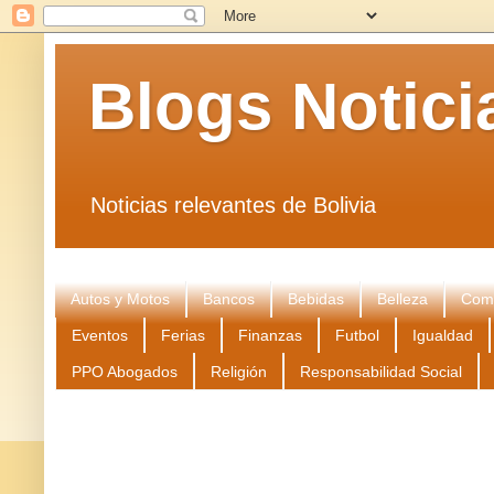
Blogs Notici
Noticias relevantes de Bolivia
Autos y Motos
Bancos
Bebidas
Belleza
Come
Eventos
Ferias
Finanzas
Futbol
Igualdad
PPO Abogados
Religión
Responsabilidad Social