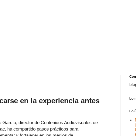
Cor
blo
carse en la experiencia antes
Lo 
Lo 
o García, director de Contenidos Audiovisuales de
bae, ha compartido pasos prácticos para
ementar y fortalecer en los medios de