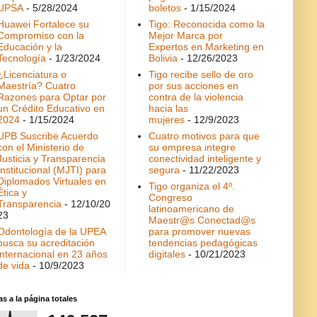
UPSA
- 5/28/2024
boletos
- 1/15/2024
Huawei Fortalece su
Tigo: Reconocida como la
Compromiso con la
Mejor Marca por
Educación y la
Expertos en Marketing en
Tecnología
- 1/23/2024
Bolivia
- 12/26/2023
¿Licenciatura o
Tigo recibe sello de oro
Maestría? Cuatro
por sus acciones en
Razones para Optar por
contra de la violencia
un Crédito Educativo en
hacia las
2024
- 1/15/2024
mujeres
- 12/9/2023
UPB Suscribe Acuerdo
Cuatro motivos para que
con el Ministerio de
su empresa integre
Justicia y Transparencia
conectividad inteligente y
Institucional (MJTI) para
segura
- 11/22/2023
Diplomados Virtuales en
Tigo organiza el 4º.
Ética y
Congreso
Transparencia
- 12/10/20
latinoamericano de
23
Maestr@s Conectad@s
Odontología de la UPEA
para promover nuevas
busca su acreditación
tendencias pedagógicas
internacional en 23 años
digitales
- 10/21/2023
de vida
- 10/9/2023
as a la página totales