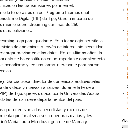
nicación las transmisiones por internet.
nte la tercera sesión del Programa Internacional
eriodismo Digital (PIP) de Tigo, García impartió su
cimiento sobre streaming con más de 250
distas bolivianos.
treaming llegó para quedarse. Esta tecnología permite la
smisión de contenidos a través de internet sin necesidad
escargar previamente los datos. En los últimos años, la
amienta se ha constituido en un importante complemento
 el periodismo y, en una forma interesante para narrar
encias.
lejo García Sosa, director de contenidos audiovisuales
a de videos y nuevas narrativas, durante la tercera
PIP) de Tigo, que es dictado por la Universidad Austral
iodistas de los nueve departamentos del país.
os que incentivan a los periodistas y medios de
ienta que fortalezca sus coberturas diarias y les
Vist
xplicó Maria Laura Mendoza, gerente de Marca y