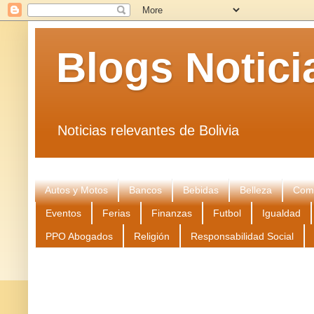
Blogs Notici
Noticias relevantes de Bolivia
Autos y Motos
Bancos
Bebidas
Belleza
Come
Eventos
Ferias
Finanzas
Futbol
Igualdad
PPO Abogados
Religión
Responsabilidad Social