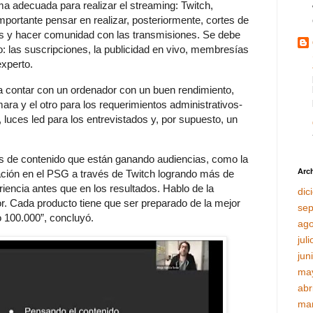
rma adecuada para realizar el streaming: Twitch,
portante pensar en realizar, posteriormente, cortes de
ales y hacer comunidad con las transmisiones. Se debe
: las suscripciones, la publicidad en vivo, membresías
experto.
a contar con un ordenador con un buen rendimiento,
ra y el otro para los requerimientos administrativos-
luces led para los entrevistados y, por supuesto, un
es de contenido que están ganando audiencias, como la
Arch
tación en el PSG a través de Twitch logrando más de
iencia antes que en los resultados. Hablo de la
dic
or. Cada producto tiene que ser preparado de la mejor
sep
o 100.000”, concluyó.
ago
jul
jun
ma
abr
ma