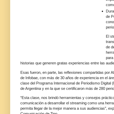
comu
Dura
de P
cono
perio
El s
tran
de d
herr
para
historias que generen gratas experiencias entre las audi
Esas fueron, en parte, las reflexiones compartidas por A
de Infobae, con más de 30 años de experiencia en el áre
clase del Programa Internacional de Periodismo Digital (
de Argentina y en la que se certificaron más de 280 per
“Esta clase, nos brindó herramientas y consejos práctic
comunicación a desarrollar el streaming como una herram
permita llegar de la mejor manera a sus audiencias”, e
Comunicación de Tigo.