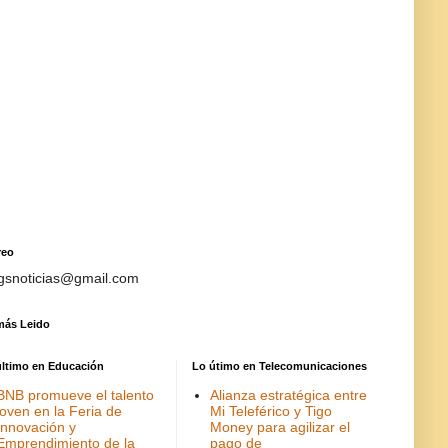
reo
gsnoticias@gmail.com
más Leido
último en Educación
Lo útimo en Telecomunicaciones
BNB promueve el talento
Alianza estratégica entre
joven en la Feria de
Mi Teleférico y Tigo
Innovación y
Money para agilizar el
Emprendimiento de la
pago de