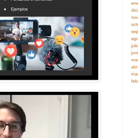
ene
dic
no
oct
sep
ago
jul
jun
ma
abr
ma
feb