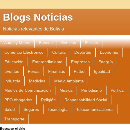
Blogs Noticias
Noticias relevantes de Bolivia
Autos y Motos
Bancos
Bebidas
Belleza
Comercio Electronico
Cultura
Deportes
Economía
Educación
Emprendimiento
Empresas
Energía
Eventos
Ferias
Finanzas
Futbol
Igualdad
Industria
Medicina
Medio Ambiente
Medios de Comunicación
Música
Periodismo
Politica
PPO Abogados
Religión
Responsabilidad Social
Salud
Seguros
Tecnología
Telecomunicaciones
Transporte
Busca en el sitio