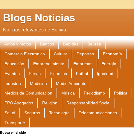
Blogs Noticias
Noticias relevantes de Bolivia
Autos y Motos
Bancos
Bebidas
Belleza
Comercio Electronico
Cultura
Deportes
Economía
Educación
Emprendimiento
Empresas
Energía
Eventos
Ferias
Finanzas
Futbol
Igualdad
Industria
Medicina
Medio Ambiente
Medios de Comunicación
Música
Periodismo
Politica
PPO Abogados
Religión
Responsabilidad Social
Salud
Seguros
Tecnología
Telecomunicaciones
Transporte
Busca en el sitio