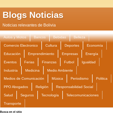
Blogs Noticias
Noticias relevantes de Bolivia
Autos y Motos
Bancos
Bebidas
Belleza
Comercio Electronico
Cultura
Deportes
Economía
Educación
Emprendimiento
Empresas
Energía
Eventos
Ferias
Finanzas
Futbol
Igualdad
Industria
Medicina
Medio Ambiente
Medios de Comunicación
Música
Periodismo
Politica
PPO Abogados
Religión
Responsabilidad Social
Salud
Seguros
Tecnología
Telecomunicaciones
Transporte
Busca en el sitio