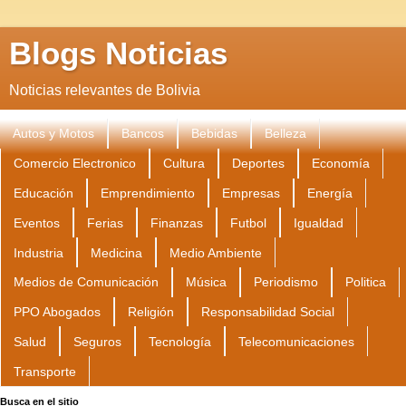
Blogs Noticias
Noticias relevantes de Bolivia
Autos y Motos
Bancos
Bebidas
Belleza
Comercio Electronico
Cultura
Deportes
Economía
Educación
Emprendimiento
Empresas
Energía
Eventos
Ferias
Finanzas
Futbol
Igualdad
Industria
Medicina
Medio Ambiente
Medios de Comunicación
Música
Periodismo
Politica
PPO Abogados
Religión
Responsabilidad Social
Salud
Seguros
Tecnología
Telecomunicaciones
Transporte
Busca en el sitio