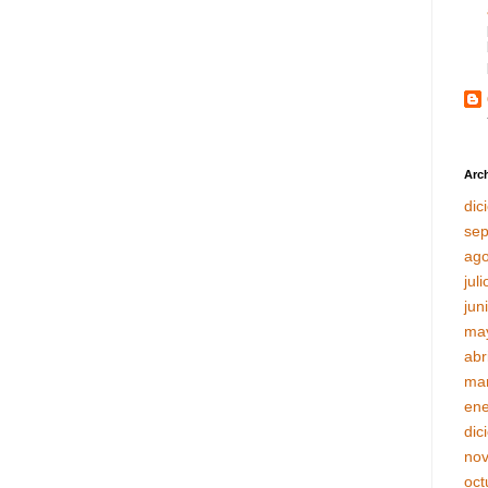
Arch
dic
sep
ago
jul
jun
ma
abr
ma
ene
dic
no
oct