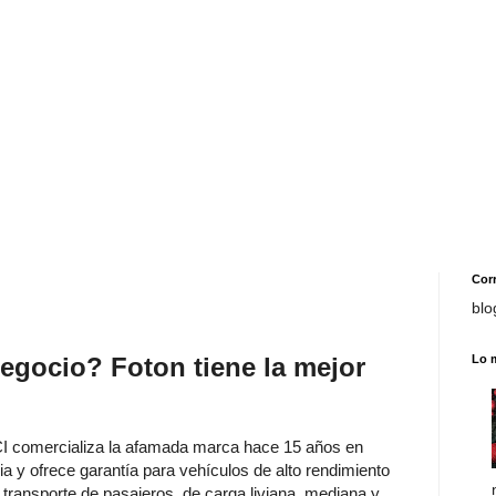
Cor
blo
egocio? Foton tiene la mejor
Lo 
 comercializa la afamada marca hace 15 años en
ia y ofrece garantía para vehículos de alto rendimiento
l transporte de pasajeros, de carga liviana, mediana y