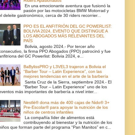
Riders Apasionados
En una emocionante aventura que fusionó la
pasión por las motocicletas BMW Motorrad y
el deleite gastronómico, cerca de 30 riders recorrier...
PPO ES EL ANFITRIÓN DEL GC POWERLIST:
BOLIVIA 2024, EVENTO QUE DISTINGUE A
LOS ABOGADOS MÁS RELEVANTES DEL
PAÍS
Bolivia, agosto 2024.- Por tercer año
consecutivo, la firma PPO Abogados (PPO) patrocinó y fue
anfitriona del GC Powerlist: Bolivia 2024, e...
BaBylissPRO y L3VEL3 trajeron a Bolivia el
“Barber Tour – Latin Experience”, con las
mejores tendencias en el arte de la barbería
Santa Cruz de la Sierra, septiembre 2024.- El
“Barber Tour – Latin Experience” uno de los
eventos más importantes de barbería a nivel inter...
Nestlé® dona más de 400 cajas de Nido® 3+
Pre-Escolar® para apoyar la nutrición de los
niños de centros infantiles
La compañía líder de alimentos está
contribuyendo al bienestar y la nutrición de los
niños que forman parte del programa “Pan Manitos” en c...