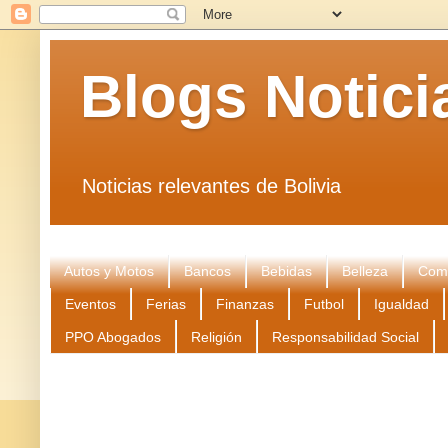
Blogs Notici
Noticias relevantes de Bolivia
Autos y Motos
Bancos
Bebidas
Belleza
Come
Eventos
Ferias
Finanzas
Futbol
Igualdad
PPO Abogados
Religión
Responsabilidad Social