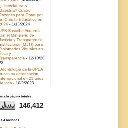
¿Licenciatura o
Maestría? Cuatro
Razones para Optar por
un Crédito Educativo en
2024
- 1/15/2024
UPB Suscribe Acuerdo
con el Ministerio de
Justicia y Transparencia
Institucional (MJTI) para
Diplomados Virtuales en
Ética y
Transparencia
- 12/10/20
23
Odontología de la UPEA
busca su acreditación
internacional en 23 años
de vida
- 10/9/2023
as a la página totales
146,412
ios Asociados