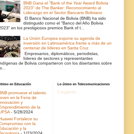
BNB Gana el "Bank of the Year Award Bolivia
2023" de The Banker: Reconocimiento al
Liderazgo en el Sector Bancario Boliviano
El Banco Nacional de Bolivia (BNB) ha sido
distinguido como el "Banco del Año Bolivia
2023" en los prestigiosos premios Bank of t...
La Unión Europea expone su agenda de
inversión en Latinoamérica frente a más de un
centenar de líderes en Santa Cruz
Empresarios, diplomáticos, periodistas,
líderes de sectores y representantes
indígenas de Bolivia compartieron con los disertantes sobre
lo...
último en Educación
Lo útimo en Telecomunicaciones
Cargando...
BNB promueve el talento
joven en la Feria de
Innovación y
Emprendimiento de la
UPSA
- 5/28/2024
Huawei Fortalece su
Compromiso con la
Educación y la
Tecnología
- 1/23/2024