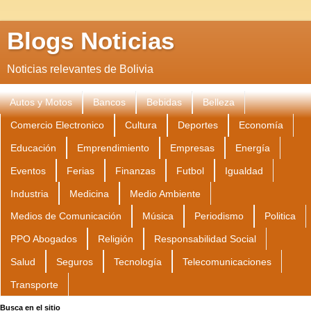
Blogs Noticias
Noticias relevantes de Bolivia
Autos y Motos
Bancos
Bebidas
Belleza
Comercio Electronico
Cultura
Deportes
Economía
Educación
Emprendimiento
Empresas
Energía
Eventos
Ferias
Finanzas
Futbol
Igualdad
Industria
Medicina
Medio Ambiente
Medios de Comunicación
Música
Periodismo
Politica
PPO Abogados
Religión
Responsabilidad Social
Salud
Seguros
Tecnología
Telecomunicaciones
Transporte
Busca en el sitio