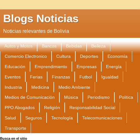
Blogs Noticias
Noticias relevantes de Bolivia
Autos y Motos
Bancos
Bebidas
Belleza
Comercio Electronico
Cultura
Deportes
Economía
Educación
Emprendimiento
Empresas
Energía
Eventos
Ferias
Finanzas
Futbol
Igualdad
Industria
Medicina
Medio Ambiente
Medios de Comunicación
Música
Periodismo
Politica
PPO Abogados
Religión
Responsabilidad Social
Salud
Seguros
Tecnología
Telecomunicaciones
Transporte
Busca en el sitio