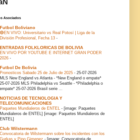
aN
ios Asociados
Futbol Boliviano
🔴EN VIVO: Universitario vs Real Potosí | Liga de la
División Profesional, Fecha 13
-
ENTRADAS FOLKLORICAS DE BOLIVIA
EN VIVO POR YOUTUBE E INTERNET GRAN PODER
2026
-
Futbol De Bolivia
Pronosticos Sabado 25 de Julio de 2025
-
25-07-2026
MLS New England vs Atlanta - *New England o empate*
25-07-2026 MLS Philadelphia vs Seattle - *Philadelphia o
empate* 25-07-2026 Brasil serie ...
NOTICIAS DE TECNOLOGIA Y
TELECOMUNICACIONES
Paquetes Mundialeros de ENTEL
-
[image: Paquetes
Mundialeros de ENTEL] [image: Paquetes Mundialeros de
ENTEL]
Club Wilstermann
Convocatoria de Wilstermann sobre los incidentes con los
Gurkas y Pipo Gimenez
-
[image: Convocatoria de