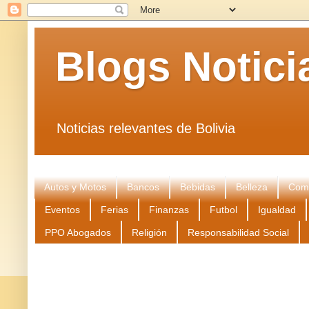
Blogs Notici
Noticias relevantes de Bolivia
Autos y Motos
Bancos
Bebidas
Belleza
Come
Eventos
Ferias
Finanzas
Futbol
Igualdad
PPO Abogados
Religión
Responsabilidad Social