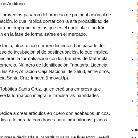
lón Auditorio.
 proyectos pasaron del proceso de preincubación al de
ación, lo que implica contar con la alta probabilidad de
ar con emprendimientos que en el corto plazo podrán
an en la fase de formalizarse en el mercado.
e tanto, otros cinco emprendimientos han pasado del
eso de incubación al de postincubación, lo que implica
niciaran la formalización con los trámites de Matrícula
omercio, Número de Identificación Tributaria, Licencia
las AFP, Afiliación Caja Nacional de Salud, entre otros,
encia Santa Cruz Innova (InnovaUp).
 Robótica Santa Cruz, quien creó una empresa que
ve la formación integral e impulsa las habilidades
 dedica a crear artículos en cuero con acabados únicos.
ca a fotografía con drones para inmobiliarias, planos
Vist
esa dedicada a impartir cursos de liderazgo juvenil.