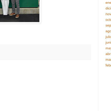
ene
dic
no
oct
sep
ago
jul
jun
ma
abr
ma
feb