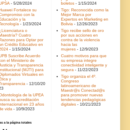
UPSA
- 5/28/2024
boletos
- 1/15/2024
Huawei Fortalece su
Tigo: Reconocida como la
Compromiso con la
Mejor Marca por
Educación y la
Expertos en Marketing en
Tecnología
- 1/23/2024
Bolivia
- 12/26/2023
¿Licenciatura o
Tigo recibe sello de oro
Maestría? Cuatro
por sus acciones en
Razones para Optar por
contra de la violencia
un Crédito Educativo en
hacia las
2024
- 1/15/2024
mujeres
- 12/9/2023
UPB Suscribe Acuerdo
Cuatro motivos para que
con el Ministerio de
su empresa integre
Justicia y Transparencia
conectividad inteligente y
Institucional (MJTI) para
segura
- 11/22/2023
Diplomados Virtuales en
Tigo organiza el 4º.
Ética y
Congreso
Transparencia
- 12/10/20
latinoamericano de
23
Maestr@s Conectad@s
Odontología de la UPEA
para promover nuevas
busca su acreditación
tendencias pedagógicas
internacional en 23 años
digitales
- 10/21/2023
de vida
- 10/9/2023
as a la página totales