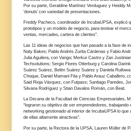
Por su parte, Geraldine Martínez Verduguez y Heiddy Ma
‘donuts’ con variedad de presentaciones.
Freddy Pacheco, coordinador de IncubaUPSA, explicó que
prototipos y un modelo de negocio, para testear el merc
ventas, mercadeo, cartera de clientes”.
Las 11 ideas de negocios que han pasado a la fase de in
Naty Bakes; Pablo Andrés Zurita Cárdenas y Fabio An
Julia Aguilera, con Vango; Merkur Castro y Zan Justini
Techsolutions; Sergio Flores Otterburg y Carolina Dar
Suárez Suárez, Belén Suárez Suárez y Daniela Ruilowa R
Choque, Daniel Mamani Fita y Pablo Arauz Caballero, co
Said Rioja Vásquez, con Futpass; Santiago Paredes, Jos
Silvana Rodríguez y Stian Davalos Román, con Beat.
La Decana de la Facultad de Ciencias Empresariales, M
“lograron su objetivo de ser emprendedores, trabajando 
networking gestionado al interior de IncubaUPSA lo que 
de ellas altamente atractivas”.
Por su parte, la Rectora de la UPSA, Lauren Müller de 