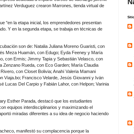
N
rtínez Verduguez crearon Marrones, tienda virtual de
Sit
 “en la etapa inicial, los emprendedores presentan
ado. Y en la segunda etapa, se trabaja en técnicas de
cubación son de: Natalia Juliana Moreno Guaristi, con
drés Meza Huamán, con Edugo; Eyda Feeney y María
ano, con Ermis; Jimmy Tapia y Sebastián Velasco, con
inka Zenzano Rueda, con Eco Garden; María Claudia
ivero, con Closet Bolivia; Anahí Valeria Mamani
n Viaja.bo; Francisco Velarde, Jesús Giovanni y Iván
é Lucas Del Carpio y Fabián Lahor, con Helpon; Varinia
ary Esther Parada, destacó que los estudiantes
con equipos interdisciplinarios y maximizando el
aportó miradas diferentes a su idea de negocio haciendo
Pacheco, manifestó su complacencia porque la