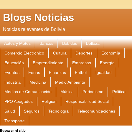
Blogs Noticias
Noticias relevantes de Bolivia
Autos y Motos
Bancos
Bebidas
Belleza
Comercio Electronico
Cultura
Deportes
Economía
Educación
Emprendimiento
Empresas
Energía
Eventos
Ferias
Finanzas
Futbol
Igualdad
Industria
Medicina
Medio Ambiente
Medios de Comunicación
Música
Periodismo
Politica
PPO Abogados
Religión
Responsabilidad Social
Salud
Seguros
Tecnología
Telecomunicaciones
Transporte
Busca en el sitio