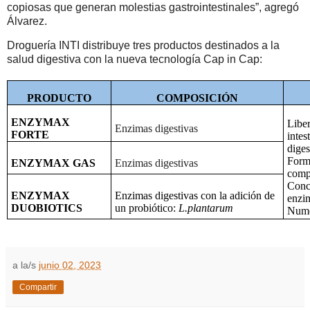
copiosas que generan molestias gastrointestinales”, agregó
Álvarez.
Droguería INTI distribuye tres productos destinados a la
salud digestiva con la nueva tecnología Cap in Cap:
PRODUCTO
COMPOSICIÓN
ENZYMAX
Liber
Enzimas digestivas
FORTE
intes
diges
Form
ENZYMAX GAS
Enzimas digestivas
comp
Conce
ENZYMAX
Enzimas digestivas con la adición de
enzi
DUOBIOTICS
un probiótico:
L.plantarum
Nume
a la/s
junio 02, 2023
Compartir