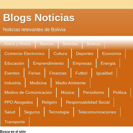
Blogs Noticias
Noticias relevantes de Bolivia
Autos y Motos
Bancos
Bebidas
Belleza
Comercio Electronico
Cultura
Deportes
Economía
Educación
Emprendimiento
Empresas
Energía
Eventos
Ferias
Finanzas
Futbol
Igualdad
Industria
Medicina
Medio Ambiente
Medios de Comunicación
Música
Periodismo
Politica
PPO Abogados
Religión
Responsabilidad Social
Salud
Seguros
Tecnología
Telecomunicaciones
Transporte
Busca en el sitio