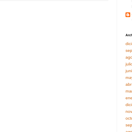
Arch
dic
sep
ago
jul
jun
ma
abr
ma
ene
dic
no
oct
sep
ago