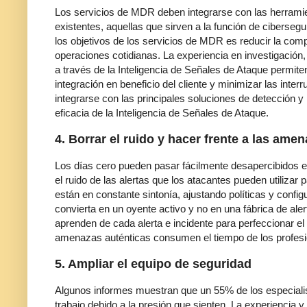
Los servicios de MDR deben integrarse con las herramien
existentes, aquellas que sirven a la función de ciberse
los objetivos de los servicios de MDR es reducir la compl
operaciones cotidianas. La experiencia en investigación, l
a través de la Inteligencia de Señales de Ataque permit
integración en beneficio del cliente y minimizar las int
integrarse con las principales soluciones de detección y
eficacia de la Inteligencia de Señales de Ataque.
4. Borrar el ruido y hacer frente a las am
Los días cero pueden pasar fácilmente desapercibidos 
el ruido de las alertas que los atacantes pueden utiliza
están en constante sintonía, ajustando políticas y confi
convierta en un oyente activo y no en una fábrica de al
aprenden de cada alerta e incidente para perfeccionar el
amenazas auténticas consumen el tiempo de los profes
5. Ampliar el equipo de seguridad
Algunos informes muestran que un 55% de los especialis
trabajo debido a la presión que sienten. La experiencia 