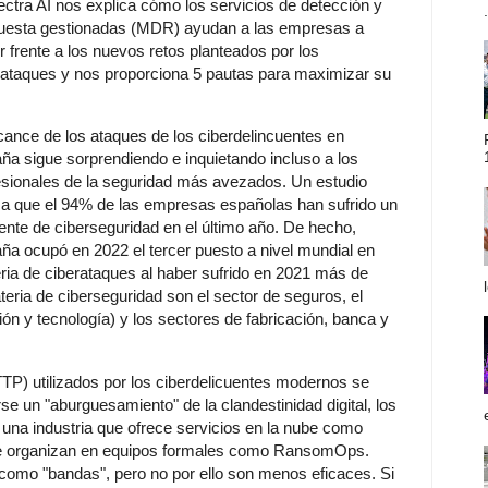
ectra AI nos explica cómo los servicios de detección y
.
uesta gestionadas (MDR) ayudan a las empresas a
r frente a los nuevos retos planteados por los
rataques y nos proporciona 5 pautas para maximizar su
lcance de los ataques de los ciberdelincuentes en
ña sigue sorprendiendo e inquietando incluso a los
esionales de la seguridad más avezados. Un estudio
ma que el 94% de las empresas españolas han sufrido un
dente de ciberseguridad en el último año. De hecho,
ña ocupó en 2022 el tercer puesto a nivel mundial en
ria de ciberataques al haber sufrido en 2021 más de
eria de ciberseguridad son el sector de seguros, el
 y tecnología) y los sectores de fabricación, banca y
TTP) utilizados por los ciberdelicuentes modernos se
e un "aburguesamiento" de la clandestinidad digital, los
 una industria que ofrece servicios en la nube como
e organizan en equipos formales como RansomOps.
 como "bandas", pero no por ello son menos eficaces. Si