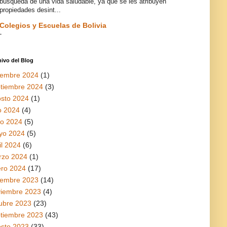
búsqueda de una vida saludable, ya que se les atribuyen
propiedades desint...
Colegios y Escuelas de Bolivia
-
ivo del Blog
iembre 2024
(1)
tiembre 2024
(3)
sto 2024
(1)
io 2024
(4)
io 2024
(5)
yo 2024
(5)
il 2024
(6)
rzo 2024
(1)
ro 2024
(17)
iembre 2023
(14)
viembre 2023
(4)
ubre 2023
(23)
tiembre 2023
(43)
sto 2023
(33)