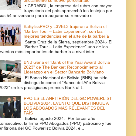
oficialmente su nuevo porcelanato
• CERABOL, la empresa del rubro con mayor
trayectoria del país aprovechó los festejos por
sus 54 aniversario para inaugurar su renovado s...
BaBylissPRO y L3VEL3 trajeron a Bolivia el
“Barber Tour – Latin Experience”, con las
mejores tendencias en el arte de la barbería
Santa Cruz de la Sierra, septiembre 2024.- El
“Barber Tour – Latin Experience” uno de los
eventos más importantes de barbería a nivel inter...
BNB Gana el "Bank of the Year Award Bolivia
2023" de The Banker: Reconocimiento al
Liderazgo en el Sector Bancario Boliviano
El Banco Nacional de Bolivia (BNB) ha sido
distinguido como el "Banco del Año Bolivia
2023" en los prestigiosos premios Bank of t...
PPO ES EL ANFITRIÓN DEL GC POWERLIST:
BOLIVIA 2024, EVENTO QUE DISTINGUE A
LOS ABOGADOS MÁS RELEVANTES DEL
PAÍS
Bolivia, agosto 2024.- Por tercer año
consecutivo, la firma PPO Abogados (PPO) patrocinó y fue
anfitriona del GC Powerlist: Bolivia 2024, e...