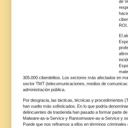
de V
resp
hace
cibe
ROI.
El a
Espa
prof
afir
inci
Espa
mate
305.000 ciberdelitos. Los sectores más afectados en mat
sector TMT (telecomunicaciones, medios de comunicación
administración pública.
Por desgracia, las tácticas, técnicas y procedimientos (
han vuelto más sofisticados. En lo que podría denominars
delincuentes de trastienda han pasado a formar parte de
Malware-as-a-Service y Ransomware-as-a-Service y s
Puede que nos refiramos a ellos en términos criminales