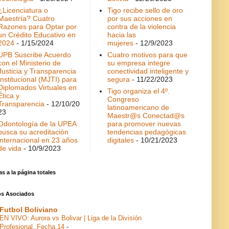
¿Licenciatura o
Tigo recibe sello de oro
Maestría? Cuatro
por sus acciones en
Razones para Optar por
contra de la violencia
un Crédito Educativo en
hacia las
2024
- 1/15/2024
mujeres
- 12/9/2023
UPB Suscribe Acuerdo
Cuatro motivos para que
con el Ministerio de
su empresa integre
Justicia y Transparencia
conectividad inteligente y
Institucional (MJTI) para
segura
- 11/22/2023
Diplomados Virtuales en
Tigo organiza el 4º.
Ética y
Congreso
Transparencia
- 12/10/20
latinoamericano de
23
Maestr@s Conectad@s
Odontología de la UPEA
para promover nuevas
busca su acreditación
tendencias pedagógicas
internacional en 23 años
digitales
- 10/21/2023
de vida
- 10/9/2023
as a la página totales
ios Asociados
Futbol Boliviano
EN VIVO: Aurora vs Bolivar | Liga de la División
Profesional, Fecha 14
-