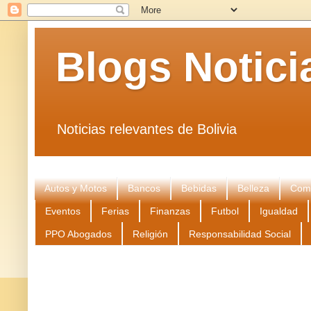
Blogs Notici
Noticias relevantes de Bolivia
Autos y Motos
Bancos
Bebidas
Belleza
Come
Eventos
Ferias
Finanzas
Futbol
Igualdad
PPO Abogados
Religión
Responsabilidad Social