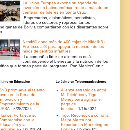
La Unión Europea expone su agenda de
inversión en Latinoamérica frente a más de un
centenar de líderes en Santa Cruz
Empresarios, diplomáticos, periodistas,
líderes de sectores y representantes
indígenas de Bolivia compartieron con los disertantes sobre
lo...
Nestlé® dona más de 400 cajas de Nido® 3+
Pre-Escolar® para apoyar la nutrición de los
niños de centros infantiles
La compañía líder de alimentos está
contribuyendo al bienestar y la nutrición de los
niños que forman parte del programa “Pan Manitos” en c...
último en Educación
Lo útimo en Telecomunicaciones
BNB promueve el talento
Alianza estratégica entre
joven en la Feria de
Mi Teleférico y Tigo
Innovación y
Money para agilizar el
Emprendimiento de la
pago de
UPSA
- 5/28/2024
boletos
- 1/15/2024
Huawei Fortalece su
Tigo: Reconocida como la
Compromiso con la
Mejor Marca por
Educación y la
Expertos en Marketing en
Tecnología
- 1/23/2024
Bolivia
- 12/26/2023