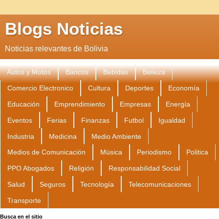
Blogs Noticias
Noticias relevantes de Bolivia
Autos y Motos
Bancos
Bebidas
Belleza
Comercio Electronico
Cultura
Deportes
Economía
Educación
Emprendimiento
Empresas
Energía
Eventos
Ferias
Finanzas
Futbol
Igualdad
Industria
Medicina
Medio Ambiente
Medios de Comunicación
Música
Periodismo
Politica
PPO Abogados
Religión
Responsabilidad Social
Salud
Seguros
Tecnología
Telecomunicaciones
Transporte
Busca en el sitio