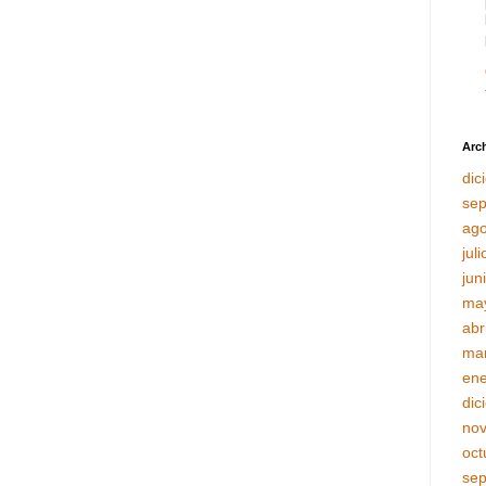
Arch
dic
sep
ago
jul
jun
ma
abr
ma
ene
dic
no
oct
sep