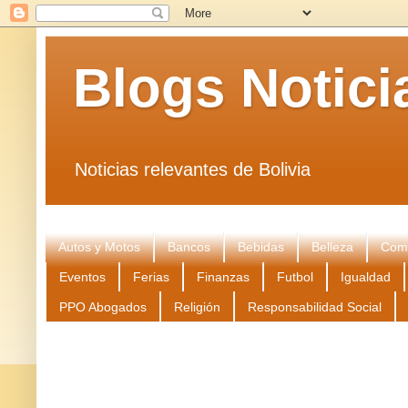
Blogs Notici
Noticias relevantes de Bolivia
Autos y Motos
Bancos
Bebidas
Belleza
Come
Eventos
Ferias
Finanzas
Futbol
Igualdad
PPO Abogados
Religión
Responsabilidad Social