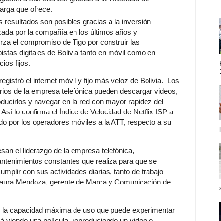
.
arga que ofrece.
s resultados son posibles gracias a la inversión
izada por la compañía en los últimos años y
erza el compromiso de Tigo por construir las
pistas digitales de Bolivia tanto en móvil como en
cios fijos.
registró el internet móvil y fijo más veloz de Bolivia. Los
rios de la empresa telefónica pueden descargar videos,
oducirlos y navegar en la red con mayor rapidez del
 Así lo confirma el Índice de Velocidad de Netflix ISP a
ado por los operadores móviles a la ATT, respecto a su
an el liderazgo de la empresa telefónica,
antenimientos constantes que realiza para que se
umplir con sus actividades diarias, tanto de trabajo
 Laura Mendoza, gerente de Marca y Comunicación de
o ni la capacidad máxima de uso que puede experimentar
á viendo una película, reproduciendo un video o