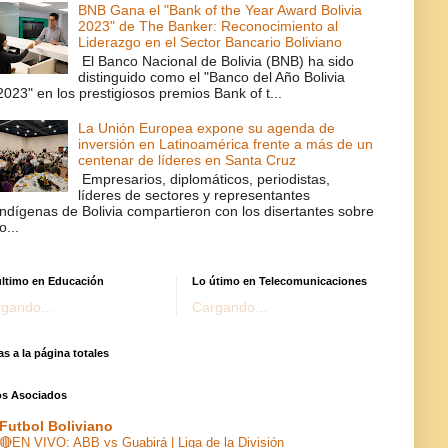
BNB Gana el "Bank of the Year Award Bolivia
2023" de The Banker: Reconocimiento al
Liderazgo en el Sector Bancario Boliviano
El Banco Nacional de Bolivia (BNB) ha sido
distinguido como el "Banco del Año Bolivia
2023" en los prestigiosos premios Bank of t...
La Unión Europea expone su agenda de
inversión en Latinoamérica frente a más de un
centenar de líderes en Santa Cruz
Empresarios, diplomáticos, periodistas,
líderes de sectores y representantes
indígenas de Bolivia compartieron con los disertantes sobre
lo...
último en Educación
Lo útimo en Telecomunicaciones
gando...
Cargando...
as a la página totales
ios Asociados
Futbol Boliviano
🔴EN VIVO: ABB vs Guabirá | Liga de la División