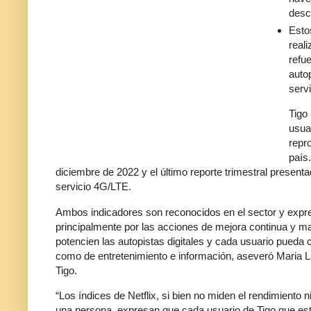
desc
Esto
real
refu
auto
servi
Tigo 
usua
repr
país.
diciembre de 2022 y el último reporte trimestral present
servicio 4G/LTE.
Ambos indicadores son reconocidos en el sector y expres
principalmente por las acciones de mejora continua y m
potencien las autopistas digitales y cada usuario pueda c
como de entretenimiento e información, aseveró Maria
Tigo.
“Los índices de Netflix, si bien no miden el rendimient
una persona, expresan que cada usuario de Tigo que est