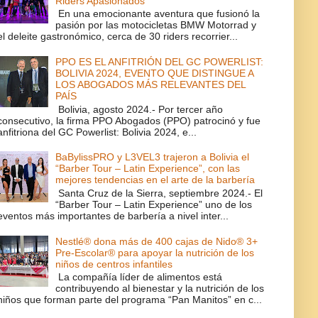
Riders Apasionados
En una emocionante aventura que fusionó la
pasión por las motocicletas BMW Motorrad y
el deleite gastronómico, cerca de 30 riders recorrier...
PPO ES EL ANFITRIÓN DEL GC POWERLIST:
BOLIVIA 2024, EVENTO QUE DISTINGUE A
LOS ABOGADOS MÁS RELEVANTES DEL
PAÍS
Bolivia, agosto 2024.- Por tercer año
consecutivo, la firma PPO Abogados (PPO) patrocinó y fue
anfitriona del GC Powerlist: Bolivia 2024, e...
BaBylissPRO y L3VEL3 trajeron a Bolivia el
“Barber Tour – Latin Experience”, con las
mejores tendencias en el arte de la barbería
Santa Cruz de la Sierra, septiembre 2024.- El
“Barber Tour – Latin Experience” uno de los
eventos más importantes de barbería a nivel inter...
Nestlé® dona más de 400 cajas de Nido® 3+
Pre-Escolar® para apoyar la nutrición de los
niños de centros infantiles
La compañía líder de alimentos está
contribuyendo al bienestar y la nutrición de los
niños que forman parte del programa “Pan Manitos” en c...