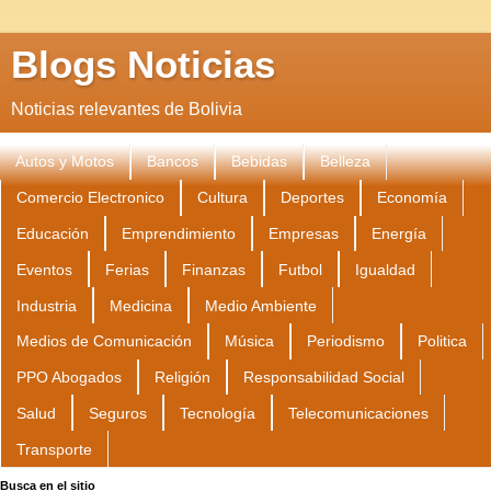
Blogs Noticias
Noticias relevantes de Bolivia
Autos y Motos
Bancos
Bebidas
Belleza
Comercio Electronico
Cultura
Deportes
Economía
Educación
Emprendimiento
Empresas
Energía
Eventos
Ferias
Finanzas
Futbol
Igualdad
Industria
Medicina
Medio Ambiente
Medios de Comunicación
Música
Periodismo
Politica
PPO Abogados
Religión
Responsabilidad Social
Salud
Seguros
Tecnología
Telecomunicaciones
Transporte
Busca en el sitio