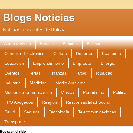
Blogs Noticias
Noticias relevantes de Bolivia
Autos y Motos
Bancos
Bebidas
Belleza
Comercio Electronico
Cultura
Deportes
Economía
Educación
Emprendimiento
Empresas
Energía
Eventos
Ferias
Finanzas
Futbol
Igualdad
Industria
Medicina
Medio Ambiente
Medios de Comunicación
Música
Periodismo
Politica
PPO Abogados
Religión
Responsabilidad Social
Salud
Seguros
Tecnología
Telecomunicaciones
Transporte
Busca en el sitio