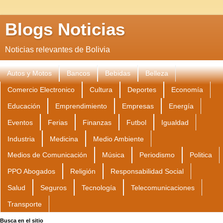
Blogs Noticias
Noticias relevantes de Bolivia
Autos y Motos
Bancos
Bebidas
Belleza
Comercio Electronico
Cultura
Deportes
Economía
Educación
Emprendimiento
Empresas
Energía
Eventos
Ferias
Finanzas
Futbol
Igualdad
Industria
Medicina
Medio Ambiente
Medios de Comunicación
Música
Periodismo
Politica
PPO Abogados
Religión
Responsabilidad Social
Salud
Seguros
Tecnología
Telecomunicaciones
Transporte
Busca en el sitio